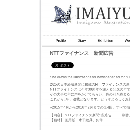
Profile
Diary
Exhibition
Wo
NTTファイナンス 新聞広告
She drews the illustrations for newspaper ad f
2/25の日本経済新聞に掲載の
NTTファイナンス
の新
NTTファイナンスは今年30周年を迎える記念の年
その大事な年に声をかけてもらい、身の引き締まる
これから1年、連載となります。どうぞよろしくお
※2015年4月から2016年2月までの全4回、すべ
【内容】 NTTファイナンス新聞5段広告 制作／パブロ
【画材】 画用紙、水干絵具、鉛筆