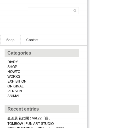
Shop
Contact
Categories
DIARY
SHOP
HOWTO
WORKS
EXHIBITION
ORIGINAL
PERSON
ANIMAL
Recent entries
企画展 花に聞くvol.22「藤」
TOMBOW | FUN ART STUDIO