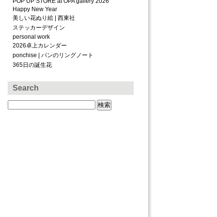
POP UP STORE at OPA gallery 2026
Happy New Year
美しい花ぬり絵 | 西東社
ステッカーデザイン
personal work
2026卓上カレンダー
ponchise | パンのリングノート
365日の誕生花
Search
検
索: