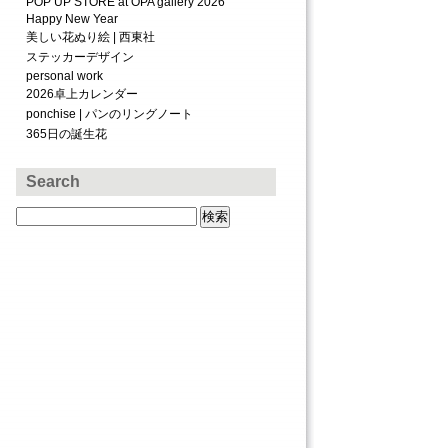
POP UP STORE at OPA gallery 2026
Happy New Year
美しい花ぬり絵 | 西東社
ステッカーデザイン
personal work
2026卓上カレンダー
ponchise | パンのリングノート
365日の誕生花
Search
検
索: