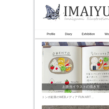
Profile
Diary
Exhibition
Wo
お弁当イラストの描き方
トンボ鉛筆のWEBメディア FUN ART ...