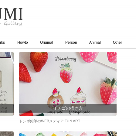
rks
Howto
Original
Person
Animal
Other
イチゴの描き方
トンボ鉛筆のWEBメディア FUN ART ...