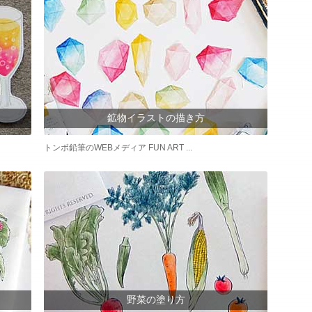
鉱物イラストの描き方
トンボ鉛筆のWEBメディア FUN ART ...
野菜の塗り方