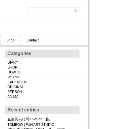
Shop
Contact
Categories
DIARY
SHOP
HOWTO
WORKS
EXHIBITION
ORIGINAL
PERSON
ANIMAL
Recent entries
企画展 花に聞くvol.22「藤」
TOMBOW | FUN ART STUDIO