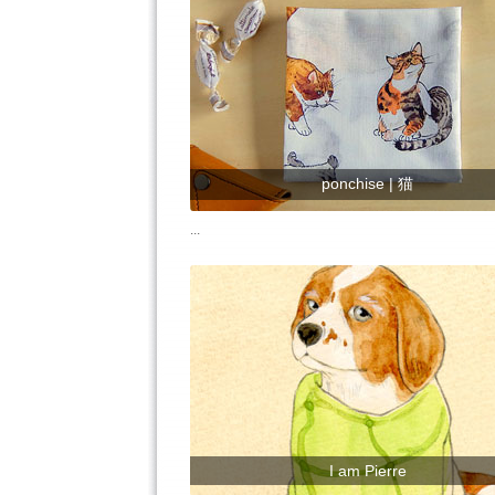
ponchise | 猫
...
I am Pierre