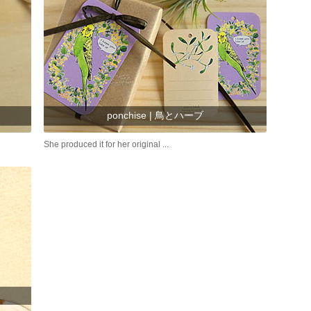
ponchise | 鳥とハーブ
She produced it for her original ...