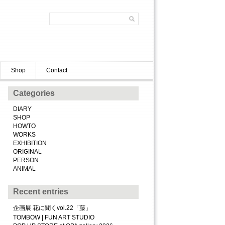
Shop
Contact
Categories
DIARY
SHOP
HOWTO
WORKS
EXHIBITION
ORIGINAL
PERSON
ANIMAL
Recent entries
企画展 花に聞くvol.22「藤」
TOMBOW | FUN ART STUDIO