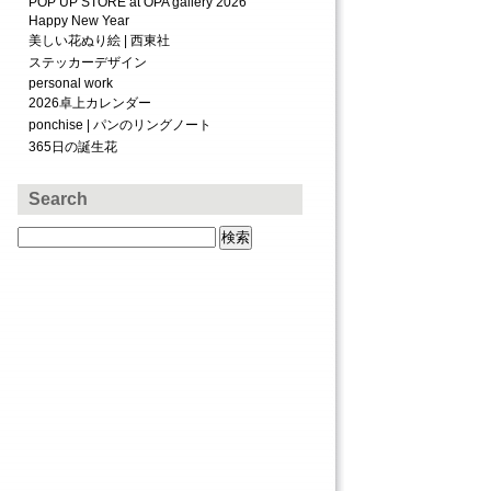
POP UP STORE at OPA gallery 2026
Happy New Year
美しい花ぬり絵 | 西東社
ステッカーデザイン
personal work
2026卓上カレンダー
ponchise | パンのリングノート
365日の誕生花
Search
検
索: