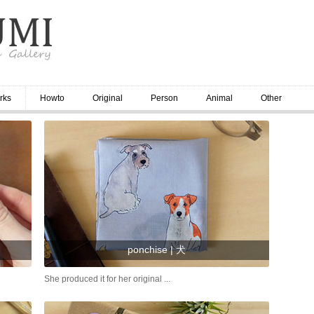
rks
Howto
Original
Person
Animal
Other
ponchise | 犬
She produced it for her original ...