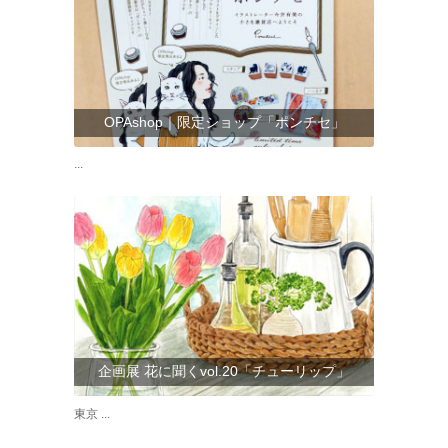
OPAshop｜限定ショップ「ポンチセ」
...
企画展 花に聞くvol.20「チューリップ」
東京 ...