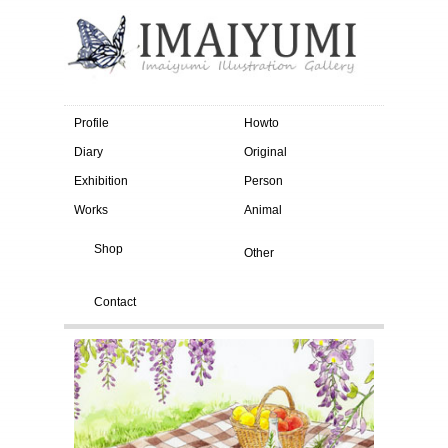
Profile
Howto
Diary
Original
Exhibition
Person
Works
Animal
Shop
Other
Contact