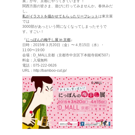
展」が今、京都にやってきています ！
関西方面の皆さま、遊びに行ってみませんか。春休みだ
し。
私がイラストを描かせてもらったリーフレット
は東京展
では
3000部があっという間になくなってしまったそうで
す。すごい！
『
にっぽんの梅干し展 in 京都
』
日時：2015年３月20日（金）〜４月15日（水）・
11:00〜19:00
会場：D_MALL京都（京都市中京区下本能寺前町507）
料金：入場無料
電話：075-222-0626
URL：http://bamboo-cut.jp/