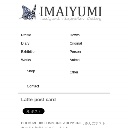
Profile
Howto
Diary
Original
Exhibition
Person
Works
Animal
Shop
Other
Contact
Latte-post card
BOOM MEDIA COMMUNICATIONS INC., さんにポスト