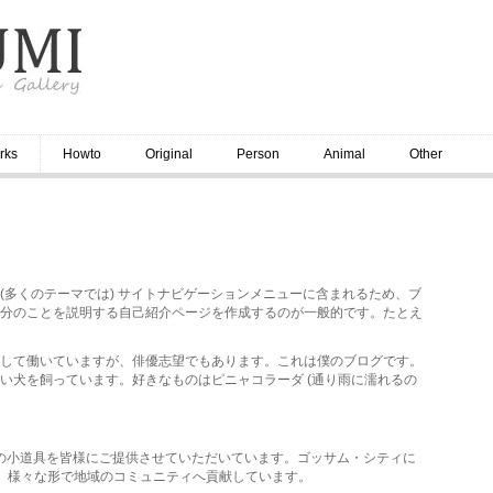
rks
Howto
Original
Person
Animal
Other
(多くのテーマでは) サイトナビゲーションメニューに含まれるため、ブ
分のことを説明する自己紹介ページを作成するのが一般的です。たとえ
して働いていますが、俳優志望でもあります。これは僕のブログです。
い犬を飼っています。好きなものはピニャコラーダ (通り雨に濡れるの
品質の小道具を皆様にご提供させていただいています。ゴッサム・シティに
り、様々な形で地域のコミュニティへ貢献しています。