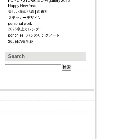
POP UP STORE at OPA gallery 2026
Happy New Year
美しい花ぬり絵 | 西東社
ステッカーデザイン
personal work
2026卓上カレンダー
ponchise | パンのリングノート
365日の誕生花
Search
検
索: