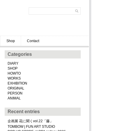
Shop
Contact
Categories
DIARY
SHOP
HOWTO
WORKS
EXHIBITION
ORIGINAL
PERSON
ANIMAL
Recent entries
企画展 花に聞くvol.22「藤」
TOMBOW | FUN ART STUDIO