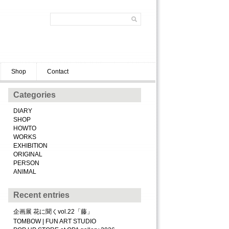
Shop
Contact
Categories
DIARY
SHOP
HOWTO
WORKS
EXHIBITION
ORIGINAL
PERSON
ANIMAL
Recent entries
企画展 花に聞くvol.22「藤」
TOMBOW | FUN ART STUDIO