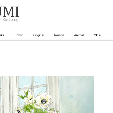
rks
Howto
Original
Person
Animal
Other