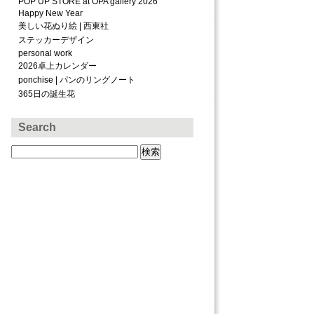
POP UP STORE at OPA gallery 2026
Happy New Year
美しい花ぬり絵 | 西東社
ステッカーデザイン
personal work
2026卓上カレンダー
ponchise | パンのリングノート
365日の誕生花
Search
検
索: