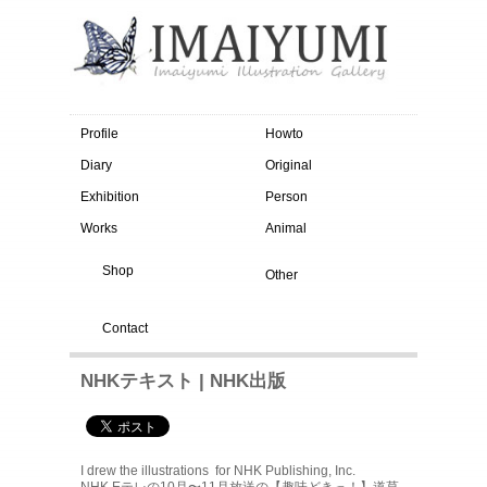
Profile
Howto
Diary
Original
Exhibition
Person
Works
Animal
Shop
Other
Contact
NHKテキスト | NHK出版
I drew the illustrations for NHK Publishing, Inc.