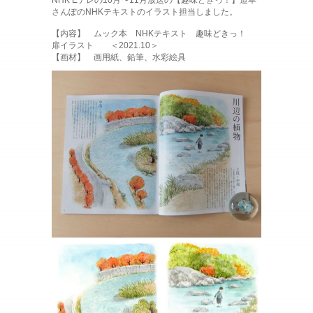
NHK Eテレの10月〜11月放送の【趣味どきっ！】道草
さんぽのNHKテキストのイラスト担当しました。
【内容】 ムック本 NHKテキスト 趣味どきっ！
扉イラスト ＜2021.10＞
【画材】 画用紙、鉛筆、水彩絵具