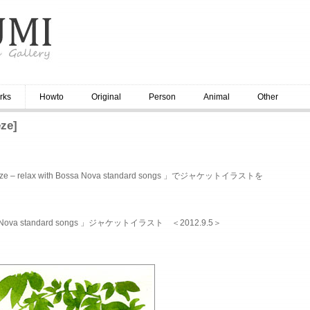
rks
Howto
Original
Person
Animal
Other
ze]
 – relax with Bossa Nova standard songs 」でジャケットイラストを
ssa Nova standard songs 」ジャケットイラスト ＜2012.9.5＞