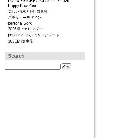
POP UP STORE at OPA gallery 2026
Happy New Year
美しい花ぬり絵 | 西東社
ステッカーデザイン
personal work
2026卓上カレンダー
ponchise | パンのリングノート
365日の誕生花
Search
検
索: