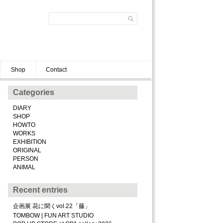
Shop
Contact
Categories
DIARY
SHOP
HOWTO
WORKS
EXHIBITION
ORIGINAL
PERSON
ANIMAL
Recent entries
企画展 花に聞くvol.22「藤」
TOMBOW | FUN ART STUDIO